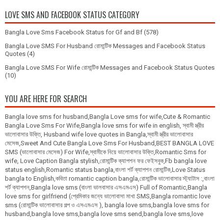
LOVE SMS AND FACEBOOK STATUS CATEGORY
Bangla Love Sms Facebook Status for Gf and Bf
(578)
Bangla Love SMS For Husband রোমান্টিক Messages and Facebook Status
Quotes
(4)
Bangla Love SMS For Wife রোমান্টিক Messages and Facebook Status Quotes
(10)
YOU ARE HERE FOR SEARCH
Bangla love sms for husband,Bangla Love sms for wife,Cute & Romantic
Bangla Love Sms For Wife,Bangla love sms for wife in english, স্বামী স্ত্রীর
ভালোবাসার উক্তি, Husband wife love quotes in Bangla,স্বামী স্ত্রীর ভালোবাসার
মেসেজ,Sweet And Cute Bangla Love Sms For Husband,BEST BANGLA LOVE
SMS (ভালোবাসার মেসেজ) For Wife,স্বামীকে নিয়ে ভালোবাসার উক্তি,Romantic Sms for
wife, Love Caption Bangla stylish,রোমান্টিক ক্যাপশন ফর ফেইসবুক,Fb bangla love
status english,Romantic status bangla,বাংলা শর্ট ক্যাপশন রোমান্টিক,Love Status
bangla to English,কবিতা romantic caption bangla,রোমান্টিক ভালোবাসার স্ট্যাটাস :,বাংলা
শর্ট ক্যাপশন,Bangla love sms (বাংলা ভালবাসার এসএমএস) Full of Romantic,Bangla
love sms for girlfriend (প্রেমিকার জন্যে ভালোবাসা মাখা SMS,Bangla romantic love
sms (রোমান্টিক ভালোবাসার গল্প ও এসএমএস ), bangla love sms,bangla love sms for
husband,bangla love sms,bangla love sms send,bangla love sms,love