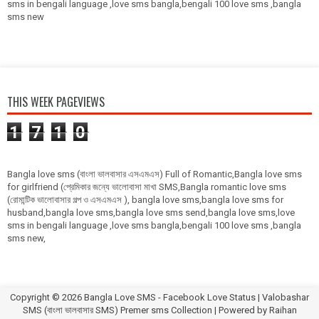
sms in bengali language ,love sms bangla,bengali 100 love sms ,bangla
sms new
THIS WEEK PAGEVIEWS
1
7
1
0
Bangla love sms (বাংলা ভালবাসার এসএমএস) Full of Romantic,Bangla love sms
for girlfriend (প্রেমিকার জন্যে ভালোবাসা মাখা SMS,Bangla romantic love sms
(রোমান্টিক ভালোবাসার গল্প ও এসএমএস ), bangla love sms,bangla love sms for
husband,bangla love sms,bangla love sms send,bangla love sms,love
sms in bengali language ,love sms bangla,bengali 100 love sms ,bangla
sms new,
Copyright ©
2026
Bangla Love SMS - Facebook Love Status | Valobashar
SMS (বাংলা ভালবাসার SMS) Premer sms Collection
| Powered by
Raihan