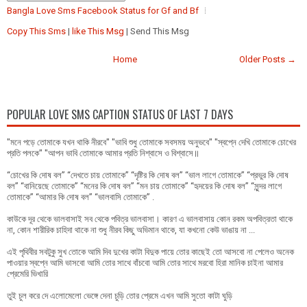
Bangla Love Sms Facebook Status for Gf and Bf
Copy This Sms
|
like This Msg
| Send This Msg
Home
Older Posts →
POPULAR LOVE SMS CAPTION STATUS OF LAST 7 DAYS
"মনে পড়ে তোমাকে যখন থাকি নীরবে" "ভাবি শুধু তোমাকে সবসময় অনুভবে" "স্বপ্নে দেখি তোমাকে চোখের
প্রতি পলকে" "আপন ভাবি তোমাকে আমার প্রতি নিশ্বাসে ও বিশ্বাসে॥
“চোখের কি দোষ বল” “দেখতে চায় তোমাকে” “দৃষ্টির কি দোষ বল” “ভাল লাগে তোমাকে” “প্রভুর কি দোষ
বল” “বানিয়েছে তোমাকে” “মনের কি দোষ বল” “মন চায় তোমাকে” “হৃদয়ের কি দোষ বল” “সুন্দর লাগে
তোমাকে” “আমার কি দোষ বল” “ভালবাসি তোমাকে” .
কাউকে দূর থেকে ভালবাসাই সব থেকে পবিত্র ভালবাসা। কারণ এ ভালবাসায় কোন রকম অপবিত্রতা থাকে
না, কোন শারীরিক চাহিদা থাকে না শুধু নীরব কিছু অভিমান থাকে, যা কখনো কেউ ভাঙায় না ...
এই পৃথিবীর সবটুকু সুখ তোকে আমি দিব দুখের কাটা বিদুক পায়ে তোর কাছেই তো আসবো না পেলেও অনেক
পাওয়ার স্বপ্নে আমি ভাসবো আমি তোর সাথে বাঁচবো আমি তোর সাথে মরবো হিরা মানিক চাইনা আমার
প্রেমেরি ভিখারি
তুই চুল করে দে এলোমেলো ভেঙ্গে দেনা চুড়ি তোর প্রেমে এখন আমি সুতো কাটা ঘুড়ি