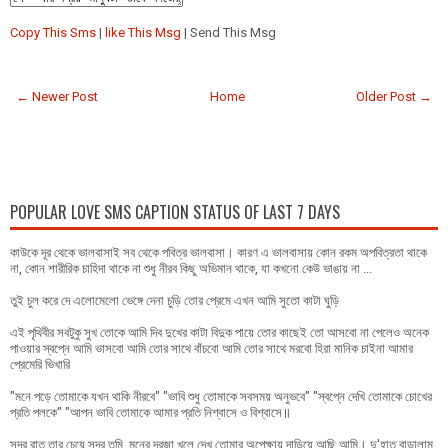
Copy This Sms
|
like This Msg
| Send This Msg
← Newer Post
Home
Older Post →
POPULAR LOVE SMS CAPTION STATUS OF LAST 7 DAYS
কাউকে দূর থেকে ভালবাসাই সব থেকে পবিত্র ভালবাসা। কারণ এ ভালবাসায় কোন রকম অপবিত্রতা থাকে
না, কোন শারীরিক চাহিদা থাকে না শুধু নীরব কিছু অভিমান থাকে, যা কখনো কেউ ভাঙায় না ...
তুই চুল করে দে এলোমেলো ভেঙ্গে দেনা চুড়ি তোর প্রেমে এখন আমি সুতো কাটা ঘুড়ি
এই পৃথিবীর সবটুকু সুখ তোকে আমি দিব দুখের কাটা বিদুক পায়ে তোর কাছেই তো আসবো না পেলেও অনেক
পাওয়ার স্বপ্নে আমি ভাসবো আমি তোর সাথে বাঁচবো আমি তোর সাথে মরবো হিরা মানিক চাইনা আমার
প্রেমেরি ভিখারি
"মনে পড়ে তোমাকে যখন থাকি নীরবে" "ভাবি শুধু তোমাকে সবসময় অনুভবে" "স্বপ্নে দেখি তোমাকে চোখের
প্রতি পলকে" "আপন ভাবি তোমাকে আমার প্রতি নিশ্বাসে ও বিশ্বাসে॥
সুন্দর রাত তার চেয়ে সুন্দর তুমি, মনের দরজা খুলে দেখ তোমার অপেক্ষায় দাড়িয়ে আছি আমি। দু'হাত বাড়ালাম