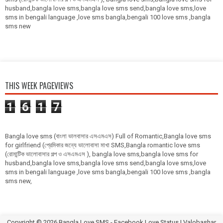
husband,bangla love sms,bangla love sms send,bangla love sms,love
sms in bengali language ,love sms bangla,bengali 100 love sms ,bangla
sms new
THIS WEEK PAGEVIEWS
1
6
1
7
Bangla love sms (বাংলা ভালবাসার এসএমএস) Full of Romantic,Bangla love sms
for girlfriend (প্রেমিকার জন্যে ভালোবাসা মাখা SMS,Bangla romantic love sms
(রোমান্টিক ভালোবাসার গল্প ও এসএমএস ), bangla love sms,bangla love sms for
husband,bangla love sms,bangla love sms send,bangla love sms,love
sms in bengali language ,love sms bangla,bengali 100 love sms ,bangla
sms new,
Copyright ©
2026
Bangla Love SMS - Facebook Love Status | Valobashar