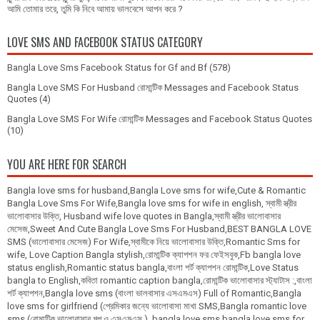
আমি তোমার তরে, তুমি কি নিবে আমায় ভালবেসে আপন করে ?
LOVE SMS AND FACEBOOK STATUS CATEGORY
Bangla Love Sms Facebook Status for Gf and Bf
(578)
Bangla Love SMS For Husband রোমান্টিক Messages and Facebook Status
Quotes
(4)
Bangla Love SMS For Wife রোমান্টিক Messages and Facebook Status Quotes
(10)
YOU ARE HERE FOR SEARCH
Bangla love sms for husband,Bangla Love sms for wife,Cute & Romantic
Bangla Love Sms For Wife,Bangla love sms for wife in english, স্বামী স্ত্রীর
ভালোবাসার উক্তি, Husband wife love quotes in Bangla,স্বামী স্ত্রীর ভালোবাসার
মেসেজ,Sweet And Cute Bangla Love Sms For Husband,BEST BANGLA LOVE
SMS (ভালোবাসার মেসেজ) For Wife,স্বামীকে নিয়ে ভালোবাসার উক্তি,Romantic Sms for
wife, Love Caption Bangla stylish,রোমান্টিক ক্যাপশন ফর ফেইসবুক,Fb bangla love
status english,Romantic status bangla,বাংলা শর্ট ক্যাপশন রোমান্টিক,Love Status
bangla to English,কবিতা romantic caption bangla,রোমান্টিক ভালোবাসার স্ট্যাটাস :,বাংলা
শর্ট ক্যাপশন,Bangla love sms (বাংলা ভালবাসার এসএমএস) Full of Romantic,Bangla
love sms for girlfriend (প্রেমিকার জন্যে ভালোবাসা মাখা SMS,Bangla romantic love
sms (রোমান্টিক ভালোবাসার গল্প ও এসএমএস ), bangla love sms,bangla love sms for