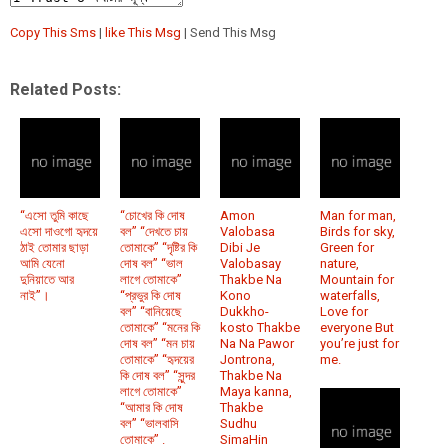
Copy This Sms
|
like This Msg
| Send This Msg
Related Posts:
“এসো তুমি কাছে
“চোখের কি দোষ
Amon
Man for man,
এসো দাওগো হৃদয়ে
বল” “দেখতে চায়
Valobasa
Birds for sky,
ঠাই তোমার ছাড়া
তোমাকে” “দৃষ্টির কি
Dibi Je
Green for
আমি যেনো
দোষ বল” “ভাল
Valobasay
nature,
দুনিয়াতে আর
লাগে তোমাকে”
Thakbe Na
Mountain for
নাই”।
“প্রভুর কি দোষ
Kono
waterfalls,
বল” “বানিয়েছে
Dukkho-
Love for
তোমাকে” “মনের কি
kosto Thakbe
everyone But
দোষ বল” “মন চায়
Na Na Pawor
you’re just for
তোমাকে” “হৃদয়ের
Jontrona,
me.
কি দোষ বল” “সুন্দর
Thakbe Na
লাগে তোমাকে”
Maya kanna,
“আমার কি দোষ
Thakbe
বল” “ভালবাসি
Sudhu
তোমাকে” .
SimaHin