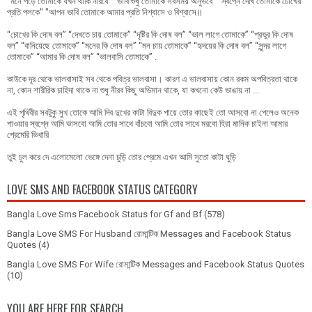
"মনে পড়ে তোমাকে যখন থাকি নীরবে" "ভাবি শুধু তোমাকে সবসময় অনুভবে" "স্বপ্নে দেখি তোমাকে চোখের
প্রতি পলকে" "আপন ভাবি তোমাকে আমার প্রতি নিশ্বাসে ও বিশ্বাসে॥
“চোখের কি দোষ বল” “দেখতে চায় তোমাকে” “দৃষ্টির কি দোষ বল” “ভাল লাগে তোমাকে” “প্রভুর কি দোষ
বল” “বানিয়েছে তোমাকে” “মনের কি দোষ বল” “মন চায় তোমাকে” “হৃদয়ের কি দোষ বল” “সুন্দর লাগে
তোমাকে” “আমার কি দোষ বল” “ভালবাসি তোমাকে” .
কাউকে দূর থেকে ভালবাসাই সব থেকে পবিত্র ভালবাসা। কারণ এ ভালবাসায় কোন রকম অপবিত্রতা থাকে
না, কোন শারীরিক চাহিদা থাকে না শুধু নীরব কিছু অভিমান থাকে, যা কখনো কেউ ভাঙায় না ...
এই পৃথিবীর সবটুকু সুখ তোকে আমি দিব দুখের কাটা বিদুক পায়ে তোর কাছেই তো আসবো না পেলেও অনেক
পাওয়ার স্বপ্নে আমি ভাসবো আমি তোর সাথে বাঁচবো আমি তোর সাথে মরবো হিরা মানিক চাইনা আমার
প্রেমেরি ভিখারি
তুই চুল করে দে এলোমেলো ভেঙ্গে দেনা চুড়ি তোর প্রেমে এখন আমি সুতো কাটা ঘুড়ি
LOVE SMS AND FACEBOOK STATUS CATEGORY
Bangla Love Sms Facebook Status for Gf and Bf
(578)
Bangla Love SMS For Husband রোমান্টিক Messages and Facebook Status
Quotes
(4)
Bangla Love SMS For Wife রোমান্টিক Messages and Facebook Status Quotes
(10)
YOU ARE HERE FOR SEARCH