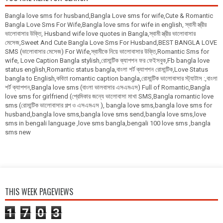
Bangla love sms for husband,Bangla Love sms for wife,Cute & Romantic
Bangla Love Sms For Wife,Bangla love sms for wife in english, স্বামী স্ত্রীর
ভালোবাসার উক্তি, Husband wife love quotes in Bangla,স্বামী স্ত্রীর ভালোবাসার
মেসেজ,Sweet And Cute Bangla Love Sms For Husband,BEST BANGLA LOVE
SMS (ভালোবাসার মেসেজ) For Wife,স্বামীকে নিয়ে ভালোবাসার উক্তি,Romantic Sms for
wife, Love Caption Bangla stylish,রোমান্টিক ক্যাপশন ফর ফেইসবুক,Fb bangla love
status english,Romantic status bangla,বাংলা শর্ট ক্যাপশন রোমান্টিক,Love Status
bangla to English,কবিতা romantic caption bangla,রোমান্টিক ভালোবাসার স্ট্যাটাস :,বাংলা
শর্ট ক্যাপশন,Bangla love sms (বাংলা ভালবাসার এসএমএস) Full of Romantic,Bangla
love sms for girlfriend (প্রেমিকার জন্যে ভালোবাসা মাখা SMS,Bangla romantic love
sms (রোমান্টিক ভালোবাসার গল্প ও এসএমএস ), bangla love sms,bangla love sms for
husband,bangla love sms,bangla love sms send,bangla love sms,love
sms in bengali language ,love sms bangla,bengali 100 love sms ,bangla
sms new
THIS WEEK PAGEVIEWS
1
7
0
3