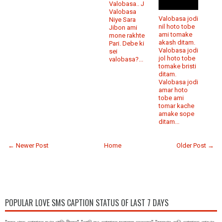
Valobasa.. J
Valobasa
Valobasa jodi
Niye Sara
nil hoto tobe
Jibon ami
ami tomake
mone rakhte
akash ditam.
Pari. Debe ki
Valobasa jodi
sei
jol hoto tobe
valobasa?...
tomake bristi
ditam.
Valobasa jodi
amar hoto
tobe ami
tomar kache
amake sope
ditam...
← Newer Post
Home
Older Post →
POPULAR LOVE SMS CAPTION STATUS OF LAST 7 DAYS