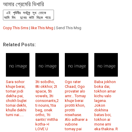
আমার প্রেমেরি ভিখারি
Copy This Sms
|
like This Msg
| Send This Msg
Related Posts:
Sara sohor
3ti sobdho,
Ogo rater
Baba jokhon
khuje berai,
8ti okkhor, 2t
Chaad, Ogo
boka dai,
tomar jodi
space, 5ti
provater alo
tokhon amar
dekha pai,
vowels, 3ti
amr... Tomay
kichu valo
chokh bujlei
consonants,2
khuje berai
lagena.
tomai dekhi,
ti nouns,1tia
protiti khon,
Jokon
khulle dekhi
beg, onek
protiti
dokhina
tumi nai…..
ortho, 1ti
niswhase.
batas boi,
santir/ mittha
Alo adharer a
tokhon ai
kotha->I
vubone
mone ami
LOVE U
tomay pai
eka thakina. R