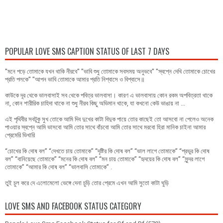
POPULAR LOVE SMS CAPTION STATUS OF LAST 7 DAYS
"মনে পড়ে তোমাকে যখন থাকি নীরবে" "ভাবি শুধু তোমাকে সবসময় অনুভবে" "স্বপ্নে দেখি তোমাকে চোখের
প্রতি পলকে" "আপন ভাবি তোমাকে আমার প্রতি নিশ্বাসে ও বিশ্বাসে॥
কাউকে দূর থেকে ভালবাসাই সব থেকে পবিত্র ভালবাসা। কারণ এ ভালবাসায় কোন রকম অপবিত্রতা থাকে
না, কোন শারীরিক চাহিদা থাকে না শুধু নীরব কিছু অভিমান থাকে, যা কখনো কেউ ভাঙায় না ...
এই পৃথিবীর সবটুকু সুখ তোকে আমি দিব দুখের কাটা বিদুক পায়ে তোর কাছেই তো আসবো না পেলেও অনেক
পাওয়ার স্বপ্নে আমি ভাসবো আমি তোর সাথে বাঁচবো আমি তোর সাথে মরবো হিরা মানিক চাইনা আমার
প্রেমেরি ভিখারি
“চোখের কি দোষ বল” “দেখতে চায় তোমাকে” “দৃষ্টির কি দোষ বল” “ভাল লাগে তোমাকে” “প্রভুর কি দোষ
বল” “বানিয়েছে তোমাকে” “মনের কি দোষ বল” “মন চায় তোমাকে” “হৃদয়ের কি দোষ বল” “সুন্দর লাগে
তোমাকে” “আমার কি দোষ বল” “ভালবাসি তোমাকে” .
তুই চুল করে দে এলোমেলো ভেঙ্গে দেনা চুড়ি তোর প্রেমে এখন আমি সুতো কাটা ঘুড়ি
LOVE SMS AND FACEBOOK STATUS CATEGORY