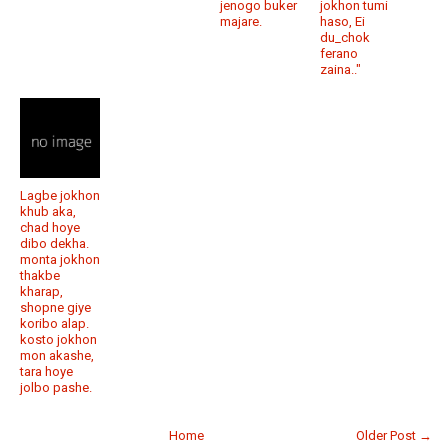
jenogo buker
jokhon tumi
majare.
haso, Ei
du_chok
ferano
zaina.."
Lagbe jokhon
khub aka,
chad hoye
dibo dekha.
monta jokhon
thakbe
kharap,
shopne giye
koribo alap.
kosto jokhon
mon akashe,
tara hoye
jolbo pashe.
Home
Older Post →