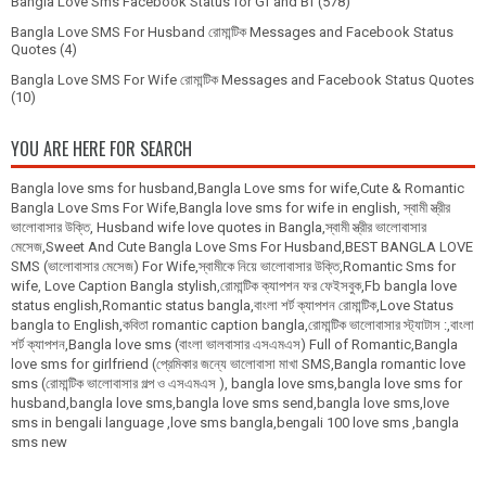
Bangla Love Sms Facebook Status for Gf and Bf
(578)
Bangla Love SMS For Husband রোমান্টিক Messages and Facebook Status
Quotes
(4)
Bangla Love SMS For Wife রোমান্টিক Messages and Facebook Status Quotes
(10)
YOU ARE HERE FOR SEARCH
Bangla love sms for husband,Bangla Love sms for wife,Cute & Romantic
Bangla Love Sms For Wife,Bangla love sms for wife in english, স্বামী স্ত্রীর
ভালোবাসার উক্তি, Husband wife love quotes in Bangla,স্বামী স্ত্রীর ভালোবাসার
মেসেজ,Sweet And Cute Bangla Love Sms For Husband,BEST BANGLA LOVE
SMS (ভালোবাসার মেসেজ) For Wife,স্বামীকে নিয়ে ভালোবাসার উক্তি,Romantic Sms for
wife, Love Caption Bangla stylish,রোমান্টিক ক্যাপশন ফর ফেইসবুক,Fb bangla love
status english,Romantic status bangla,বাংলা শর্ট ক্যাপশন রোমান্টিক,Love Status
bangla to English,কবিতা romantic caption bangla,রোমান্টিক ভালোবাসার স্ট্যাটাস :,বাংলা
শর্ট ক্যাপশন,Bangla love sms (বাংলা ভালবাসার এসএমএস) Full of Romantic,Bangla
love sms for girlfriend (প্রেমিকার জন্যে ভালোবাসা মাখা SMS,Bangla romantic love
sms (রোমান্টিক ভালোবাসার গল্প ও এসএমএস ), bangla love sms,bangla love sms for
husband,bangla love sms,bangla love sms send,bangla love sms,love
sms in bengali language ,love sms bangla,bengali 100 love sms ,bangla
sms new