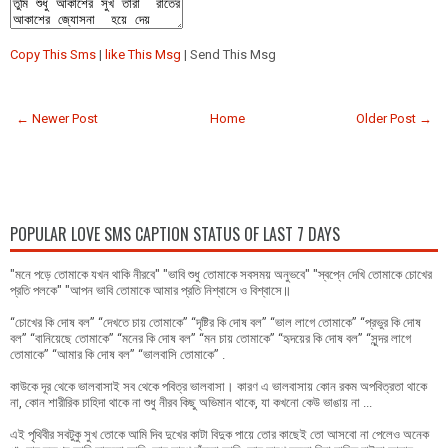
Copy This Sms
|
like This Msg
| Send This Msg
← Newer Post
Home
Older Post →
POPULAR LOVE SMS CAPTION STATUS OF LAST 7 DAYS
"মনে পড়ে তোমাকে যখন থাকি নীরবে" "ভাবি শুধু তোমাকে সবসময় অনুভবে" "স্বপ্নে দেখি তোমাকে চোখের
প্রতি পলকে" "আপন ভাবি তোমাকে আমার প্রতি নিশ্বাসে ও বিশ্বাসে॥
“চোখের কি দোষ বল” “দেখতে চায় তোমাকে” “দৃষ্টির কি দোষ বল” “ভাল লাগে তোমাকে” “প্রভুর কি দোষ
বল” “বানিয়েছে তোমাকে” “মনের কি দোষ বল” “মন চায় তোমাকে” “হৃদয়ের কি দোষ বল” “সুন্দর লাগে
তোমাকে” “আমার কি দোষ বল” “ভালবাসি তোমাকে” .
কাউকে দূর থেকে ভালবাসাই সব থেকে পবিত্র ভালবাসা। কারণ এ ভালবাসায় কোন রকম অপবিত্রতা থাকে
না, কোন শারীরিক চাহিদা থাকে না শুধু নীরব কিছু অভিমান থাকে, যা কখনো কেউ ভাঙায় না ...
এই পৃথিবীর সবটুকু সুখ তোকে আমি দিব দুখের কাটা বিদুক পায়ে তোর কাছেই তো আসবো না পেলেও অনেক