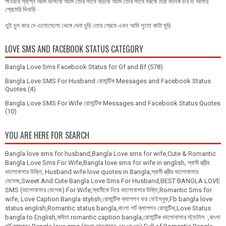
পাওয়ার স্বপ্নে আমি ভাসবো আমি তোর সাথে বাঁচবো আমি তোর সাথে মরবো হিরা মানিক চাইনা আমার
প্রেমেরি ভিখারি
তুই চুল করে দে এলোমেলো ভেঙ্গে দেনা চুড়ি তোর প্রেমে এখন আমি সুতো কাটা ঘুড়ি
LOVE SMS AND FACEBOOK STATUS CATEGORY
Bangla Love Sms Facebook Status for Gf and Bf
(578)
Bangla Love SMS For Husband রোমান্টিক Messages and Facebook Status
Quotes
(4)
Bangla Love SMS For Wife রোমান্টিক Messages and Facebook Status Quotes
(10)
YOU ARE HERE FOR SEARCH
Bangla love sms for husband,Bangla Love sms for wife,Cute & Romantic
Bangla Love Sms For Wife,Bangla love sms for wife in english, স্বামী স্ত্রীর
ভালোবাসার উক্তি, Husband wife love quotes in Bangla,স্বামী স্ত্রীর ভালোবাসার
মেসেজ,Sweet And Cute Bangla Love Sms For Husband,BEST BANGLA LOVE
SMS (ভালোবাসার মেসেজ) For Wife,স্বামীকে নিয়ে ভালোবাসার উক্তি,Romantic Sms for
wife, Love Caption Bangla stylish,রোমান্টিক ক্যাপশন ফর ফেইসবুক,Fb bangla love
status english,Romantic status bangla,বাংলা শর্ট ক্যাপশন রোমান্টিক,Love Status
bangla to English,কবিতা romantic caption bangla,রোমান্টিক ভালোবাসার স্ট্যাটাস :,বাংলা