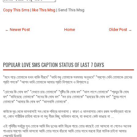
Copy This Sms
|
like This Msg
| Send This Msg
← Newer Post
Home
Older Post →
POPULAR LOVE SMS CAPTION STATUS OF LAST 7 DAYS
"মনে পড়ে তোমাকে যখন থাকি নীরবে" "ভাবি শুধু তোমাকে সবসময় অনুভবে" "স্বপ্নে দেখি তোমাকে চোখের
প্রতি পলকে" "আপন ভাবি তোমাকে আমার প্রতি নিশ্বাসে ও বিশ্বাসে॥
“চোখের কি দোষ বল” “দেখতে চায় তোমাকে” “দৃষ্টির কি দোষ বল” “ভাল লাগে তোমাকে” “প্রভুর কি দোষ
বল” “বানিয়েছে তোমাকে” “মনের কি দোষ বল” “মন চায় তোমাকে” “হৃদয়ের কি দোষ বল” “সুন্দর লাগে
তোমাকে” “আমার কি দোষ বল” “ভালবাসি তোমাকে” .
কাউকে দূর থেকে ভালবাসাই সব থেকে পবিত্র ভালবাসা। কারণ এ ভালবাসায় কোন রকম অপবিত্রতা থাকে
না, কোন শারীরিক চাহিদা থাকে না শুধু নীরব কিছু অভিমান থাকে, যা কখনো কেউ ভাঙায় না ...
এই পৃথিবীর সবটুকু সুখ তোকে আমি দিব দুখের কাটা বিদুক পায়ে তোর কাছেই তো আসবো না পেলেও অনেক
পাওয়ার স্বপ্নে আমি ভাসবো আমি তোর সাথে বাঁচবো আমি তোর সাথে মরবো হিরা মানিক চাইনা আমার
প্রেমেরি ভিখারি