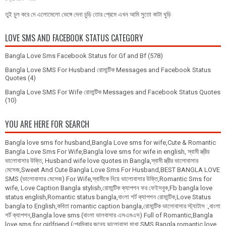
তুই চুল করে দে এলোমেলো ভেঙ্গে দেনা চুড়ি তোর প্রেমে এখন আমি সুতো কাটা ঘুড়ি
LOVE SMS AND FACEBOOK STATUS CATEGORY
Bangla Love Sms Facebook Status for Gf and Bf
(578)
Bangla Love SMS For Husband রোমান্টিক Messages and Facebook Status
Quotes
(4)
Bangla Love SMS For Wife রোমান্টিক Messages and Facebook Status Quotes
(10)
YOU ARE HERE FOR SEARCH
Bangla love sms for husband,Bangla Love sms for wife,Cute & Romantic
Bangla Love Sms For Wife,Bangla love sms for wife in english, স্বামী স্ত্রীর
ভালোবাসার উক্তি, Husband wife love quotes in Bangla,স্বামী স্ত্রীর ভালোবাসার
মেসেজ,Sweet And Cute Bangla Love Sms For Husband,BEST BANGLA LOVE
SMS (ভালোবাসার মেসেজ) For Wife,স্বামীকে নিয়ে ভালোবাসার উক্তি,Romantic Sms for
wife, Love Caption Bangla stylish,রোমান্টিক ক্যাপশন ফর ফেইসবুক,Fb bangla love
status english,Romantic status bangla,বাংলা শর্ট ক্যাপশন রোমান্টিক,Love Status
bangla to English,কবিতা romantic caption bangla,রোমান্টিক ভালোবাসার স্ট্যাটাস :,বাংলা
শর্ট ক্যাপশন,Bangla love sms (বাংলা ভালবাসার এসএমএস) Full of Romantic,Bangla
love sms for girlfriend (প্রেমিকার জন্যে ভালোবাসা মাখা SMS,Bangla romantic love