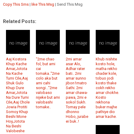
Copy This Sms
|
like This Msg
| Send This Msg
Related Posts:
Aaj Kostora
"2me chao
2mi amar
Khub nishite
Khup Kache
fol, but ami
asar Alo,
kosto hole,
Amar,Jotota
cai
Adhar rater
matha rekho
Na Kache
tomaka.."2me
bati.. 2mi
chader kole,
Tumi Cile,Aaj
colo aka but
amar sunno
tobuo jodi
Shuk Gulo
ami cahi
jibon1matro
kosto thake
Khup Dure
songi..."2me
Sathi. 2mi
cokh rekho
Amar,Jotota
valobaso
amar chawa-
amar chokhe.
Na Dure Tumi
nijeke but ami
pawa, 2mi e
Kosto
Cile,Aaj Chole
valobashi
sokol Sukh.
rekhona
Jowia Protiti
tomake..
Tomay pele
buker majhe
Somoy Khup
dhonno
pathiye dio
Beshi Mone
Hobo, jurabe
amar kache.
Hoy,Jotota
ei buk..!
Na Beshi
Valobeshe