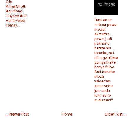
Cile
Amay,Shotti
Aaj Mone
Hoycce Ami
Tumi amar
Haria Feleci
sob na pawar
Tomay...
moddi
akmattro
pawa, jodi
kokhono
harate hoi
tomake, sei
din age nijeke
duniya thake
hariye felbo.
Ami tomake
atotai
valoabasi
amar ontor
jure sudu
tumi acho
sudu tumi!!
← Newer Post
Home
Older Post →