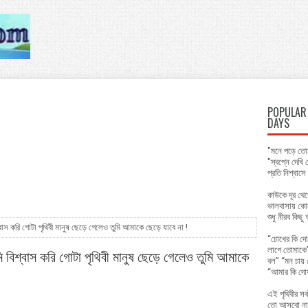
POPULAR 
DAYS
"মনে পড়ে তোম
"স্বপ্নে দেখ
প্রতি নিশ্বাস
কাউকে দূর থে
ভালবাসায় কো
শুধু নীরব কিছ
 করি গোটা পৃথিবী মানুষ ছেড়ে গেলেও তুমি আমাকে ছেড়ে যাবে না !
“চোখের কি দো
লাগে তোমাকে”
িশ্বাস করি গোটা পৃথিবী মানুষ ছেড়ে গেলেও তুমি আমাকে
বল” “মন চায় 
“আমার কি দো
এই পৃথিবীর সব
তো আসবো না 