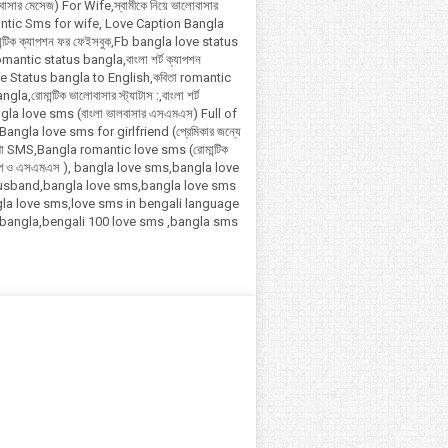
সার মেসেজ) For Wife,স্বামীকে নিয়ে ভালোবাসার
ntic Sms for wife, Love Caption Bangla
ান্টিক ক্যাপশন ফর ফেইসবুক,Fb bangla love status
antic status bangla,বাংলা শর্ট ক্যাপশন
Love Status bangla to English,কবিতা romantic
a,রোমান্টিক ভালোবাসার স্ট্যাটাস :,বাংলা শর্ট
ngla love sms (বাংলা ভালবাসার এসএমএস) Full of
ngla love sms for girlfriend (প্রেমিকার জন্যে
াখা SMS,Bangla romantic love sms (রোমান্টিক
গল্প ও এসএমএস ), bangla love sms,bangla love
usband,bangla love sms,bangla love sms
la love sms,love sms in bengali language
 bangla,bengali 100 love sms ,bangla sms