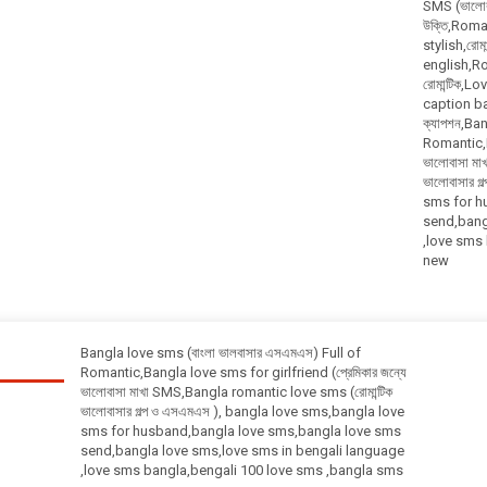
SMS (ভালোবা
উক্তি,Roma
stylish,রোম
english,Rom
রোমান্টিক,
caption bangl
ক্যাপশন,Ba
Romantic,Ba
ভালোবাসা ম
ভালোবাসার 
sms for h
send,bang
,love sms
new
Bangla love sms (বাংলা ভালবাসার এসএমএস) Full of
Romantic,Bangla love sms for girlfriend (প্রেমিকার জন্যে
ভালোবাসা মাখা SMS,Bangla romantic love sms (রোমান্টিক
ভালোবাসার গল্প ও এসএমএস ), bangla love sms,bangla love
sms for husband,bangla love sms,bangla love sms
send,bangla love sms,love sms in bengali language
,love sms bangla,bengali 100 love sms ,bangla sms