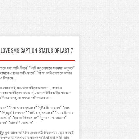
LOVE SMS CAPTION STATUS OF LAST 7
াকে যখন থাকি নীরবে" "ভাবি শুধু তোমাকে সবসময় অনুভবে"
ি তোমাকে চোখের প্রতি পলকে" "আপন ভাবি তোমাকে আমার
ে ও বিশ্বাসে॥
কে ভালবাসাই সব থেকে পবিত্র ভালবাসা। কারণ এ
ন রকম অপবিত্রতা থাকে না, কোন শারীরিক চাহিদা থাকে না
ু অভিমান থাকে, যা কখনো কেউ ভাঙায় না ...
ষ বল” “দেখতে চায় তোমাকে” “দৃষ্টির কি দোষ বল” “ভাল
 “প্রভুর কি দোষ বল” “বানিয়েছে তোমাকে” “মনের কি দোষ
তোমাকে” “হৃদয়ের কি দোষ বল” “সুন্দর লাগে তোমাকে”
ষ বল” “ভালবাসি তোমাকে” .
টুকু সুখ তোকে আমি দিব দুখের কাটা বিদুক পায়ে তোর কাছেই
পেলেও অনেক পাওয়ার স্বপ্নে আমি ভাসবো আমি তোর