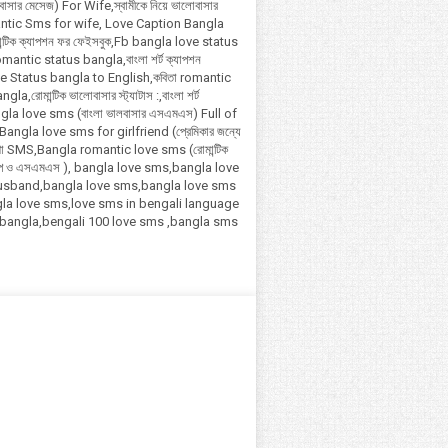
সার মেসেজ) For Wife,স্বামীকে নিয়ে ভালোবাসার
ntic Sms for wife, Love Caption Bangla
ান্টিক ক্যাপশন ফর ফেইসবুক,Fb bangla love status
antic status bangla,বাংলা শর্ট ক্যাপশন
Love Status bangla to English,কবিতা romantic
a,রোমান্টিক ভালোবাসার স্ট্যাটাস :,বাংলা শর্ট
ngla love sms (বাংলা ভালবাসার এসএমএস) Full of
ngla love sms for girlfriend (প্রেমিকার জন্যে
াখা SMS,Bangla romantic love sms (রোমান্টিক
গল্প ও এসএমএস ), bangla love sms,bangla love
usband,bangla love sms,bangla love sms
la love sms,love sms in bengali language
 bangla,bengali 100 love sms ,bangla sms