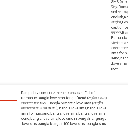
SMS (ভালোবা
উক্তি,Roma
stylish,রোম
english,Rom
রোমান্টিক,
caption bangl
ক্যাপশন,Ba
Romantic,Ba
ভালোবাসা ম
ভালোবাসার 
sms for h
send,bang
,love sms
new
Bangla love sms (বাংলা ভালবাসার এসএমএস) Full of
Romantic,Bangla love sms for girlfriend (প্রেমিকার জন্যে
ভালোবাসা মাখা SMS,Bangla romantic love sms (রোমান্টিক
ভালোবাসার গল্প ও এসএমএস ), bangla love sms,bangla love
sms for husband,bangla love sms,bangla love sms
send,bangla love sms,love sms in bengali language
,love sms bangla,bengali 100 love sms ,bangla sms