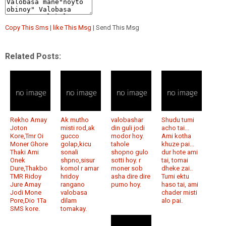
Copy This Sms
|
like This Msg
| Send This Msg
Related Posts:
Rekho Amay
Ak mutho
valobashar
Shudu tumi
Joton
misti rod,ak
din guli jodi
acho tai...
Kore,Tmr Oi
gucco
modor hoy.
Ami kotha
Moner Ghore
golap,kicu
tahole
khuze pai...
Thaki Ami
sonali
shopno gulo
dur hote ami
Onek
shpno,sisur
sotti hoy. r
tai, tomai
Dure,Thakbo
komol r amar
moner sob
dheke zai..
TMR Ridoy
hridoy
asha dire dire
Tumi ektu
Jure Amay
rangano
purno hoy.
haso tai, ami
Jodi Mone
valobasa
chader misti
Pore,Dio 1Ta
dilam
alo pai.
SMS kore.
tomakay.