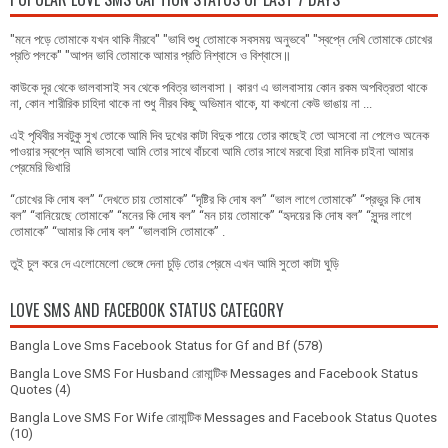
"মনে পড়ে তোমাকে যখন থাকি নীরবে" "ভাবি শুধু তোমাকে সবসময় অনুভবে" "স্বপ্নে দেখি তোমাকে চোখের
প্রতি পলকে" "আপন ভাবি তোমাকে আমার প্রতি নিশ্বাসে ও বিশ্বাসে॥
কাউকে দূর থেকে ভালবাসাই সব থেকে পবিত্র ভালবাসা। কারণ এ ভালবাসায় কোন রকম অপবিত্রতা থাকে
না, কোন শারীরিক চাহিদা থাকে না শুধু নীরব কিছু অভিমান থাকে, যা কখনো কেউ ভাঙায় না ...
এই পৃথিবীর সবটুকু সুখ তোকে আমি দিব দুখের কাটা বিদুক পায়ে তোর কাছেই তো আসবো না পেলেও অনেক
পাওয়ার স্বপ্নে আমি ভাসবো আমি তোর সাথে বাঁচবো আমি তোর সাথে মরবো হিরা মানিক চাইনা আমার
প্রেমেরি ভিখারি
“চোখের কি দোষ বল” “দেখতে চায় তোমাকে” “দৃষ্টির কি দোষ বল” “ভাল লাগে তোমাকে” “প্রভুর কি দোষ
বল” “বানিয়েছে তোমাকে” “মনের কি দোষ বল” “মন চায় তোমাকে” “হৃদয়ের কি দোষ বল” “সুন্দর লাগে
তোমাকে” “আমার কি দোষ বল” “ভালবাসি তোমাকে” .
তুই চুল করে দে এলোমেলো ভেঙ্গে দেনা চুড়ি তোর প্রেমে এখন আমি সুতো কাটা ঘুড়ি
LOVE SMS AND FACEBOOK STATUS CATEGORY
Bangla Love Sms Facebook Status for Gf and Bf
(578)
Bangla Love SMS For Husband রোমান্টিক Messages and Facebook Status
Quotes
(4)
Bangla Love SMS For Wife রোমান্টিক Messages and Facebook Status Quotes
(10)