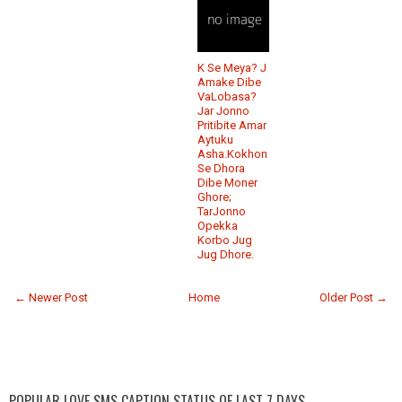
K Se Meya? J
Amake Dibe
VaLobasa?
Jar Jonno
Pritibite Amar
Aytuku
Asha.Kokhon
Se Dhora
Dibe Moner
Ghore;
TarJonno
Opekka
Korbo Jug
Jug Dhore.
← Newer Post
Home
Older Post →
POPULAR LOVE SMS CAPTION STATUS OF LAST 7 DAYS