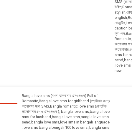
SMS (ভালোবা
উক্তি,Roma
stylish,রোম
english,Rom
রোমান্টিক,
caption bangl
ক্যাপশন,Ba
Romantic,Ba
ভালোবাসা ম
ভালোবাসার 
sms for h
send,bang
,love sms
new
Bangla love sms (বাংলা ভালবাসার এসএমএস) Full of
Romantic,Bangla love sms for girlfriend (প্রেমিকার জন্যে
ভালোবাসা মাখা SMS,Bangla romantic love sms (রোমান্টিক
ভালোবাসার গল্প ও এসএমএস ), bangla love sms,bangla love
sms for husband,bangla love sms,bangla love sms
send,bangla love sms,love sms in bengali language
,love sms bangla,bengali 100 love sms ,bangla sms