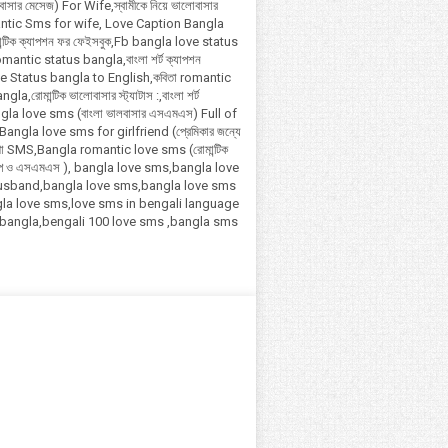
সার মেসেজ) For Wife,স্বামীকে নিয়ে ভালোবাসার
ntic Sms for wife, Love Caption Bangla
ান্টিক ক্যাপশন ফর ফেইসবুক,Fb bangla love status
antic status bangla,বাংলা শর্ট ক্যাপশন
Love Status bangla to English,কবিতা romantic
a,রোমান্টিক ভালোবাসার স্ট্যাটাস :,বাংলা শর্ট
ngla love sms (বাংলা ভালবাসার এসএমএস) Full of
ngla love sms for girlfriend (প্রেমিকার জন্যে
াখা SMS,Bangla romantic love sms (রোমান্টিক
গল্প ও এসএমএস ), bangla love sms,bangla love
usband,bangla love sms,bangla love sms
la love sms,love sms in bengali language
 bangla,bengali 100 love sms ,bangla sms