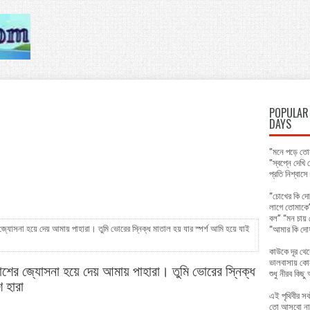
POPULAR 
DAYS
"মনে পড়ে তোম
"স্বপ্নে দেখ
প্রতি নিশ্বাস
“চোখের কি দো
লাগে তোমাকে”
বল” “মন চায় 
জ্যোসনা হয়ে দেয় আমায় পাহারা। তুমি ভোরের স্নিক্ধ মাতাল হয় যার স্পর্শ আমি হয়ে যাই
“আমার কি দো
কাউকে দূর থে
ভালবাসায় কো
কাশের জ্যোসনা হয়ে দেয় আমায় পাহারা। তুমি ভোরের স্নিক্ধ
শুধু নীরব কিছ
ে হারা
এই পৃথিবীর সব
তো আসবো না 