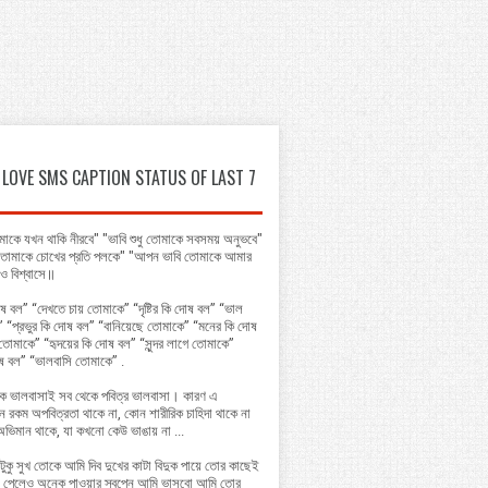
LOVE SMS CAPTION STATUS OF LAST 7
াকে যখন থাকি নীরবে" "ভাবি শুধু তোমাকে সবসময় অনুভবে"
ি তোমাকে চোখের প্রতি পলকে" "আপন ভাবি তোমাকে আমার
ে ও বিশ্বাসে॥
ষ বল” “দেখতে চায় তোমাকে” “দৃষ্টির কি দোষ বল” “ভাল
 “প্রভুর কি দোষ বল” “বানিয়েছে তোমাকে” “মনের কি দোষ
তোমাকে” “হৃদয়ের কি দোষ বল” “সুন্দর লাগে তোমাকে”
ষ বল” “ভালবাসি তোমাকে” .
কে ভালবাসাই সব থেকে পবিত্র ভালবাসা। কারণ এ
ন রকম অপবিত্রতা থাকে না, কোন শারীরিক চাহিদা থাকে না
ু অভিমান থাকে, যা কখনো কেউ ভাঙায় না ...
টুকু সুখ তোকে আমি দিব দুখের কাটা বিদুক পায়ে তোর কাছেই
পেলেও অনেক পাওয়ার স্বপ্নে আমি ভাসবো আমি তোর