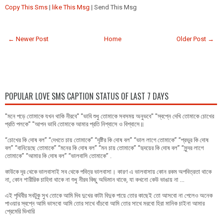
Copy This Sms
|
like This Msg
| Send This Msg
← Newer Post
Home
Older Post →
POPULAR LOVE SMS CAPTION STATUS OF LAST 7 DAYS
"মনে পড়ে তোমাকে যখন থাকি নীরবে" "ভাবি শুধু তোমাকে সবসময় অনুভবে" "স্বপ্নে দেখি তোমাকে চোখের
প্রতি পলকে" "আপন ভাবি তোমাকে আমার প্রতি নিশ্বাসে ও বিশ্বাসে॥
“চোখের কি দোষ বল” “দেখতে চায় তোমাকে” “দৃষ্টির কি দোষ বল” “ভাল লাগে তোমাকে” “প্রভুর কি দোষ
বল” “বানিয়েছে তোমাকে” “মনের কি দোষ বল” “মন চায় তোমাকে” “হৃদয়ের কি দোষ বল” “সুন্দর লাগে
তোমাকে” “আমার কি দোষ বল” “ভালবাসি তোমাকে” .
কাউকে দূর থেকে ভালবাসাই সব থেকে পবিত্র ভালবাসা। কারণ এ ভালবাসায় কোন রকম অপবিত্রতা থাকে
না, কোন শারীরিক চাহিদা থাকে না শুধু নীরব কিছু অভিমান থাকে, যা কখনো কেউ ভাঙায় না ...
এই পৃথিবীর সবটুকু সুখ তোকে আমি দিব দুখের কাটা বিদুক পায়ে তোর কাছেই তো আসবো না পেলেও অনেক
পাওয়ার স্বপ্নে আমি ভাসবো আমি তোর সাথে বাঁচবো আমি তোর সাথে মরবো হিরা মানিক চাইনা আমার
প্রেমেরি ভিখারি