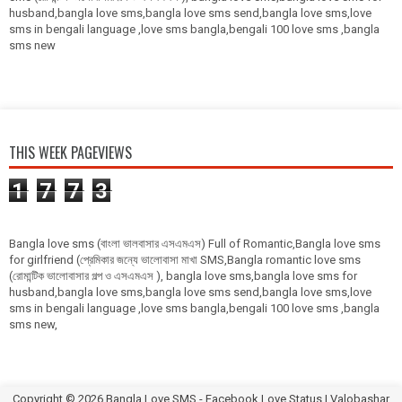
husband,bangla love sms,bangla love sms send,bangla love sms,love
sms in bengali language ,love sms bangla,bengali 100 love sms ,bangla
sms new
THIS WEEK PAGEVIEWS
1
7
7
3
Bangla love sms (বাংলা ভালবাসার এসএমএস) Full of Romantic,Bangla love sms
for girlfriend (প্রেমিকার জন্যে ভালোবাসা মাখা SMS,Bangla romantic love sms
(রোমান্টিক ভালোবাসার গল্প ও এসএমএস ), bangla love sms,bangla love sms for
husband,bangla love sms,bangla love sms send,bangla love sms,love
sms in bengali language ,love sms bangla,bengali 100 love sms ,bangla
sms new,
Copyright ©
2026
Bangla Love SMS - Facebook Love Status | Valobashar