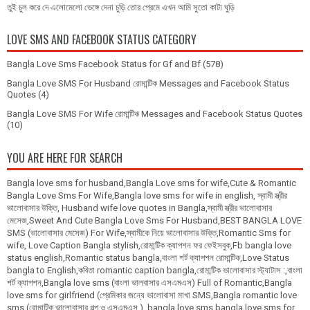
তুই চুল করে দে এলোমেলো ভেঙ্গে দেনা চুড়ি তোর প্রেমে এখন আমি সুতো কাটা ঘুড়ি
LOVE SMS AND FACEBOOK STATUS CATEGORY
Bangla Love Sms Facebook Status for Gf and Bf
(578)
Bangla Love SMS For Husband রোমান্টিক Messages and Facebook Status
Quotes
(4)
Bangla Love SMS For Wife রোমান্টিক Messages and Facebook Status Quotes
(10)
YOU ARE HERE FOR SEARCH
Bangla love sms for husband,Bangla Love sms for wife,Cute & Romantic
Bangla Love Sms For Wife,Bangla love sms for wife in english, স্বামী স্ত্রীর
ভালোবাসার উক্তি, Husband wife love quotes in Bangla,স্বামী স্ত্রীর ভালোবাসার
মেসেজ,Sweet And Cute Bangla Love Sms For Husband,BEST BANGLA LOVE
SMS (ভালোবাসার মেসেজ) For Wife,স্বামীকে নিয়ে ভালোবাসার উক্তি,Romantic Sms for
wife, Love Caption Bangla stylish,রোমান্টিক ক্যাপশন ফর ফেইসবুক,Fb bangla love
status english,Romantic status bangla,বাংলা শর্ট ক্যাপশন রোমান্টিক,Love Status
bangla to English,কবিতা romantic caption bangla,রোমান্টিক ভালোবাসার স্ট্যাটাস :,বাংলা
শর্ট ক্যাপশন,Bangla love sms (বাংলা ভালবাসার এসএমএস) Full of Romantic,Bangla
love sms for girlfriend (প্রেমিকার জন্যে ভালোবাসা মাখা SMS,Bangla romantic love
sms (রোমান্টিক ভালোবাসার গল্প ও এসএমএস ), bangla love sms,bangla love sms for